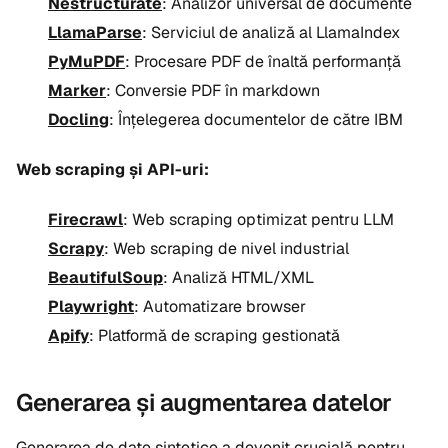
Nestructurate
: Analizor universal de documente
LlamaParse
: Serviciul de analiză al LlamaIndex
PyMuPDF
: Procesare PDF de înaltă performanță
Marker
: Conversie PDF în markdown
Docling
: Înțelegerea documentelor de către IBM
Web scraping și API-uri:
Firecrawl
: Web scraping optimizat pentru LLM
Scrapy
: Web scraping de nivel industrial
BeautifulSoup
: Analiză HTML/XML
Playwright
: Automatizare browser
Apify
: Platformă de scraping gestionată
Generarea și augmentarea datelor
Generarea de date sintetice a devenit crucială pentru