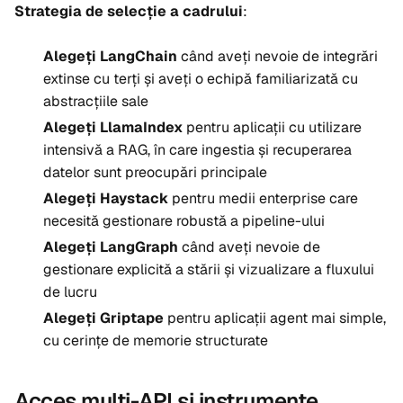
Strategia de selecție a cadrului
:
Alegeți LangChain
când aveți nevoie de integrări
extinse cu terți și aveți o echipă familiarizată cu
abstracțiile sale
Alegeți LlamaIndex
pentru aplicații cu utilizare
intensivă a RAG, în care ingestia și recuperarea
datelor sunt preocupări principale
Alegeți Haystack
pentru medii enterprise care
necesită gestionare robustă a pipeline-ului
Alegeți LangGraph
când aveți nevoie de
gestionare explicită a stării și vizualizare a fluxului
de lucru
Alegeți Griptape
pentru aplicații agent mai simple,
cu cerințe de memorie structurate
Acces multi-API și instrumente