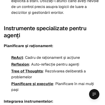
explicită a stării. Utilizați-l atunci când aveți nevoie
de un control precis asupra logicii de luare a
deciziilor și gestionării erorilor.
Instrumente specializate pentru
agenți
Planificare și raționament:
ReAct
: Cadru de raționament și acțiune
Reflexion
: Auto-reflecție pentru agenți
Tree of Thoughts
: Rezolvarea deliberată a
problemelor
Planificare și execuție
: Planificare în mai mulți
pași
Integrarea instrumentelor: