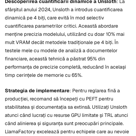
Descoperirea cuantificării dinamice a Unsloth
: La
sfârșitul anului 2024, Unsloth a introdus cuantificarea
dinamică pe 4 biți, care evită în mod selectiv
cuantificarea parametrilor critici. Această abordare
menține precizia modelului, utilizând cu doar 10% mai
mult VRAM decât metodele tradiționale pe 4 biți. În
testele mele cu modele de analiză a documentelor
financiare, această tehnică a păstrat 95% din
performanța de precizie completă, reducând în același
timp cerințele de memorie cu 65%.
Strategia de implementare
: Pentru reglarea fină a
producției, recomand să începeți cu PEFT pentru
stabilitatea și documentația sa extinsă. Utilizați Unsloth
atunci când lucrați cu resurse GPU limitate și TRL atunci
când alinierea și siguranța sunt preocupări principale.
LlamaFactory excelează pentru echipele care au nevoie