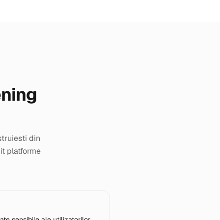
ening
truiesti din
it platforme
 sensibile ale utilizatorilor.