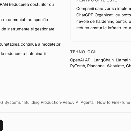
PENTRU CINE ESTE
RAG (reducerea costurilor cu
Companii care vor sa implem
ChatGPT. Organizatii cu protot
ntru domeniul tau specific
nevoie de hardening pentru p
reduca costurile infrastructuri
e de instrumente si gestionare
unatatirea continua a modelelor
TEHNOLOGII
 de reducere a halucinarii
OpenAI API, LangChain, LlamaIn
PyTorch, Pinecone, Weaviate, 
AG Systems
Building Production-Ready AI Agents
How to Fine-Tune