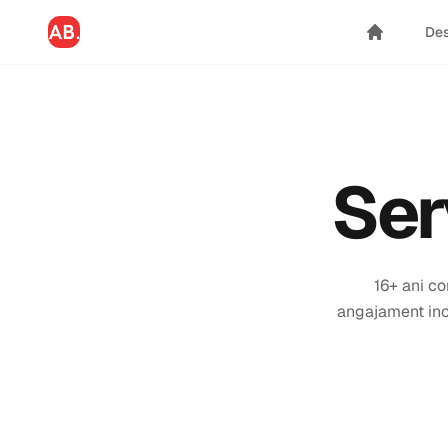
De
Ser
16+ ani co
angajament ince