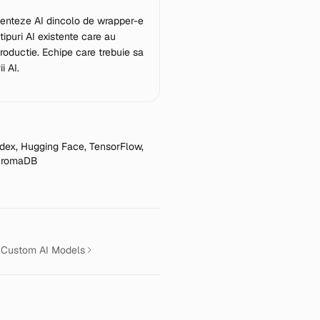
enteze AI dincolo de wrapper-e
ipuri AI existente care au
roductie. Echipe care trebuie sa
i AI.
dex, Hugging Face, TensorFlow,
ChromaDB
 Custom AI Models