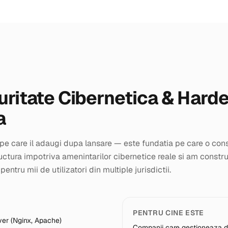
uritate Cibernetica & Hard
a
 pe care il adaugi dupa lansare — este fundatia pe care o cons
uctura impotriva amenintarilor cibernetice reale si am constru
entru mii de utilizatori din multiple jurisdictii.
PENTRU CINE ESTE
rver (Nginx, Apache)
Companii care gestioneaza date