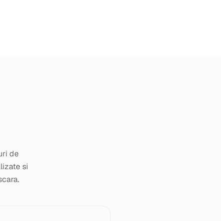
uri de
izate si
scara.