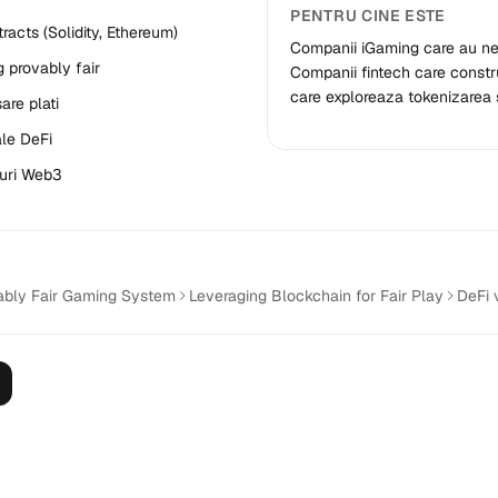
PENTRU CINE ESTE
racts (Solidity, Ethereum)
Companii iGaming care au nevo
 provably fair
Companii fintech care constr
care exploreaza tokenizarea 
are plati
ale DeFi
-uri Web3
ably Fair Gaming System
Leveraging Blockchain for Fair Play
DeFi 